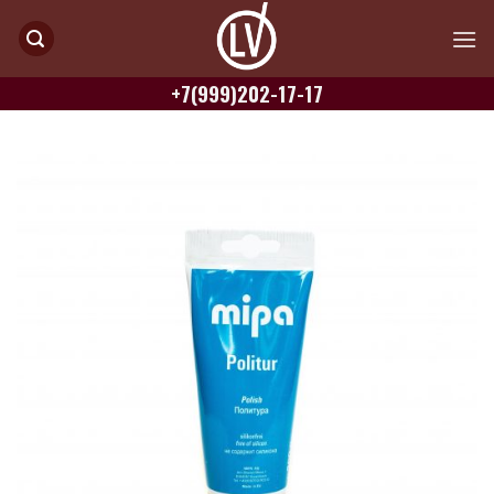
Skip
to
content
+7(999)202-17-17