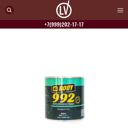
Skip
to
content
+7(999)202-17-17