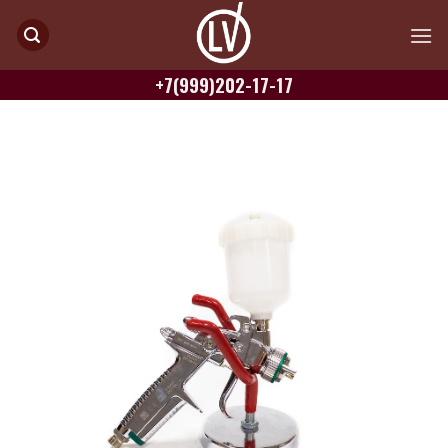
Skip
to
content
+7(999)202-17-17