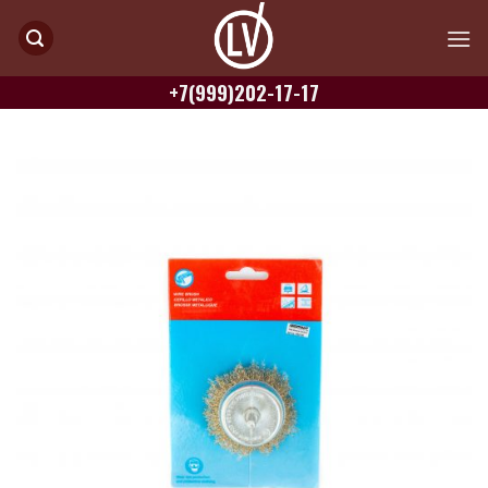
Skip
to
content
+7(999)202-17-17