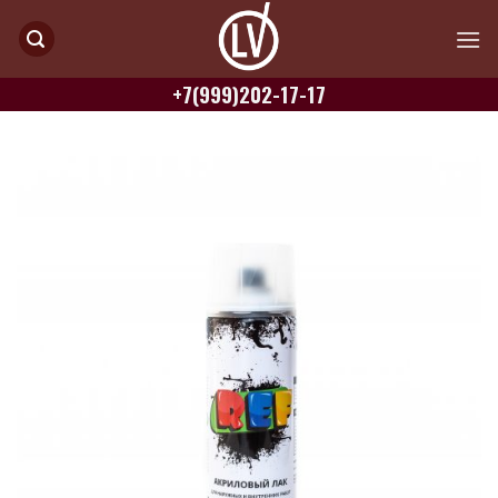
Skip
to
content
+7(999)202-17-17