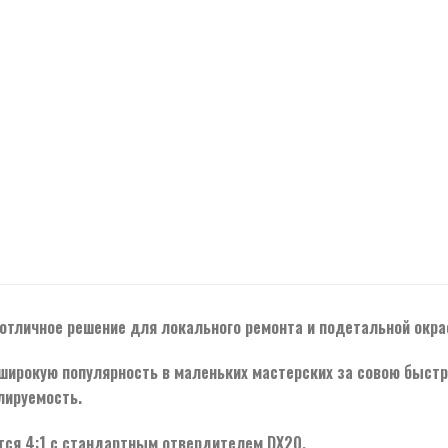
отличное решение для локального ремонта и подетальной окра
широкую популярность в маленьких мастерских за совою быстр
лируемость.
ся 4:1 с стандартным отвердителем DX20.