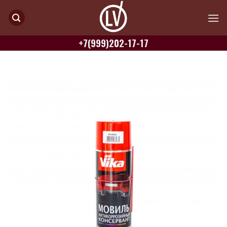
Skip
to
content
+7(999)202-17-17