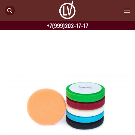
Skip
to
content
+7(999)202-17-17