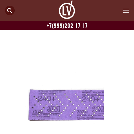
Skip
to
content
+7(999)202-17-17