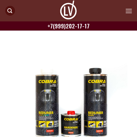
Skip
to
content
+7(999)202-17-17