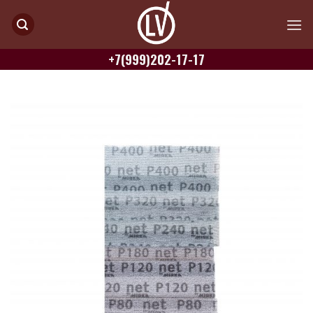
Skip
to
content
+7(999)202-17-17