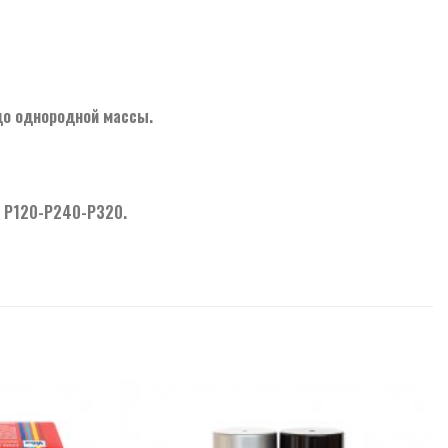
до однородной массы.
а Р120-Р240-Р320.