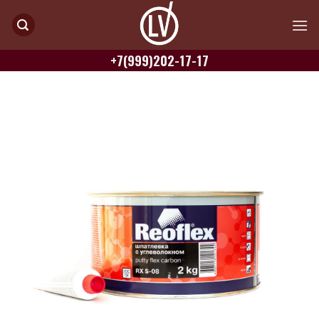
Skip
to
content
+7(999)202-17-17