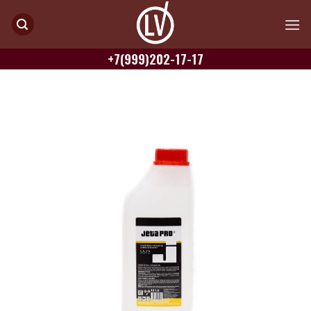
Skip
to
content
+7(999)202-17-17