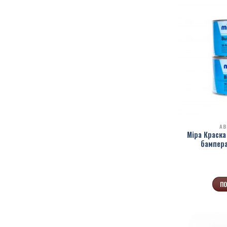
АВ
Mipa Краска
бампера
ПО