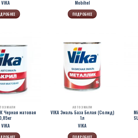
VIKA
Mobihel
ДРОБНЕЕ
ПОДРОБНЕЕ
ТОЭМАЛИ
АВТОЭМАЛИ
1К Черная матовая
VIKA Эмаль База Белая (Солид)
M
0,85кг
1л
S
VIKA
VIKA
ДРОБНЕЕ
ПОДРОБНЕЕ