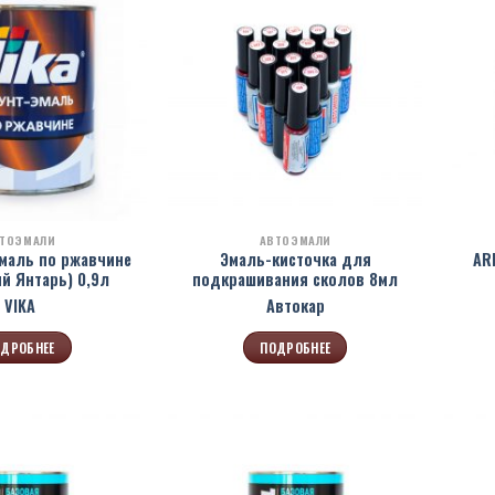
ТОЭМАЛИ
АВТОЭМАЛИ
Эмаль по ржавчине
Эмаль-кисточка для
AR
ый Янтарь) 0,9л
подкрашивания сколов 8мл
VIKA
Автокар
ДРОБНЕЕ
ПОДРОБНЕЕ