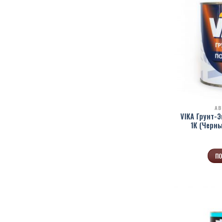
АВ
VIKA Грунт-
1К (Черн
ПО