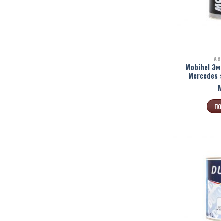
АВ
Mobihel Эм
Mercedes 
ПО