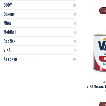
BODY
(1)
ПО
Duxone
(3)
Mipa
(7)
Mobihel
(9)
Reoflex
(4)
VIKA
(10)
Автокар
(1)
АВ
VIKA Эмаль 
ПО