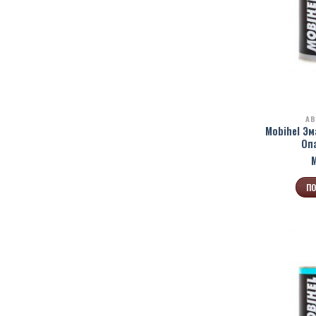
АВ
Mobihel Эм
Оп
ПО