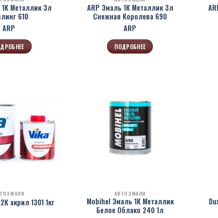
 1К Металлик 3л
ARP Эмаль 1К Металлик 3л
AR
линг 610
Снежная Королева 690
ARP
ARP
ДРОБНЕЕ
ПОДРОБНЕЕ
ТОЭМАЛИ
АВТОЭМАЛИ
Mobihel Эмаль 1К Металлик
Du
2К акрил 1301 1кг
Белое Облако 240 1л