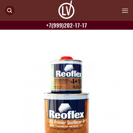
Skip
to
content
+7(999)202-17-17