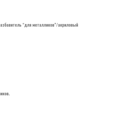
 разбавитель “для металликов”/акриловый
иков.