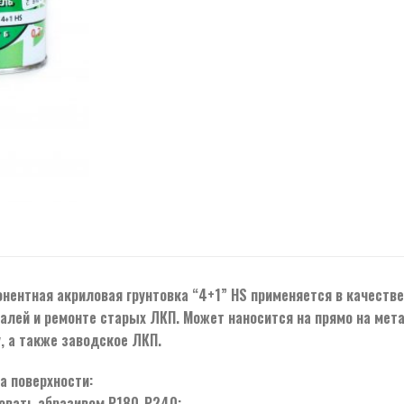
нентная акриловая грунтовка “4+1” HS применяется в качеств
алей и ремонте старых ЛКП. Может наносится на прямо на мет
, а также заводское ЛКП.
а поверхности:
овать абразивом Р180-Р240;