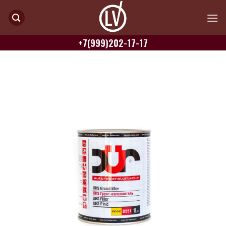
Skip
to
content
+7(999)202-17-17