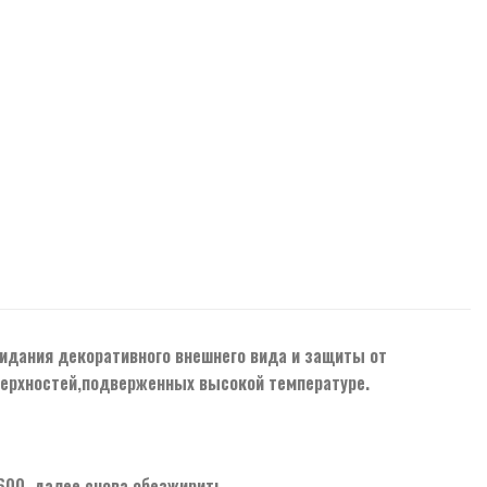
идания декоративного внешнего вида и защиты от
оверхностей,подверженных высокой температуре.
600, далее снова обезжирить.