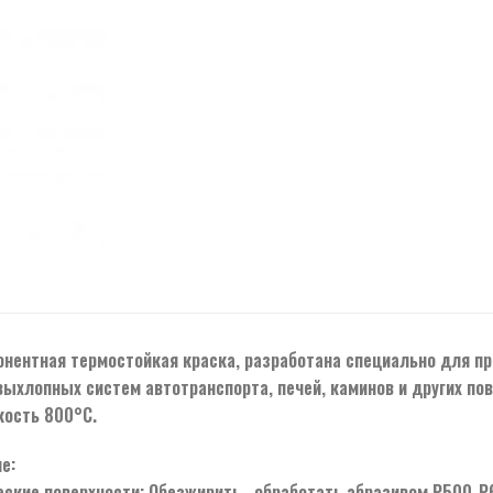
нентная термостойкая краска, разработана специально для пр
выхлопных систем автотранспорта, печей, каминов и других п
ость 800°С.
е:
ские поверхности: Обезжирить , обработать абразивом Р500-Р