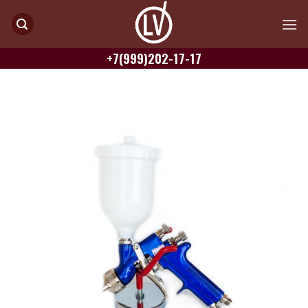
Skip
to
content
+7(999)202-17-17