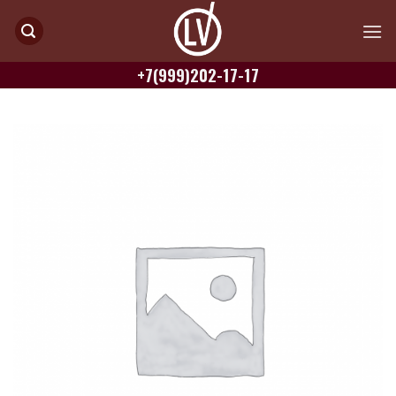
Skip
to
content
+7(999)202-17-17