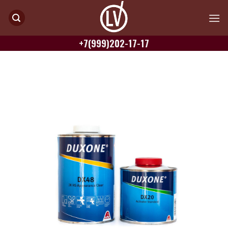
Skip
to
content
+7(999)202-17-17