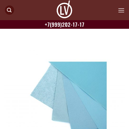
Skip
to
content
+7(999)202-17-17