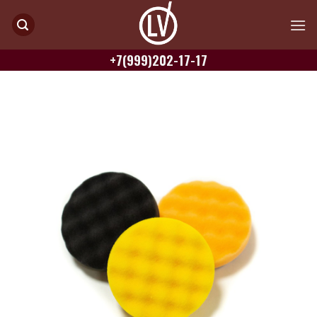
Skip
to
content
+7(999)202-17-17