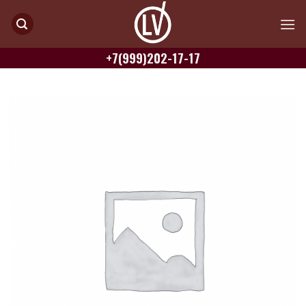
Skip
to
content
+7(999)202-17-17