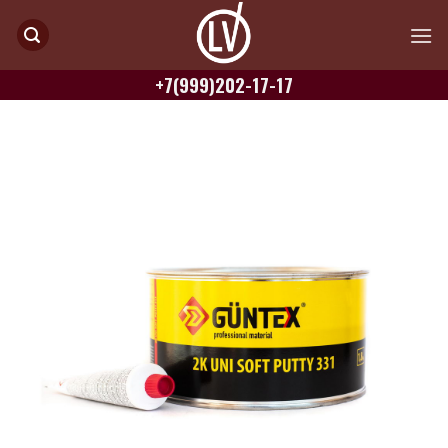
Skip
to
content
+7(999)202-17-17