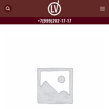
Skip
to
content
+7(999)202-17-17