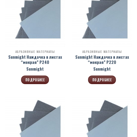
АБРАЗИВНЫЕ МАТЕРИАЛЫ
АБРАЗИВНЫЕ МАТЕРИАЛЫ
Sunmight Наждачка в листах
Sunmight Наждачка в листах
“мокрая” Р240
“мокрая” Р220
Sunmight
Sunmight
ПОДРОБНЕЕ
ПОДРОБНЕЕ