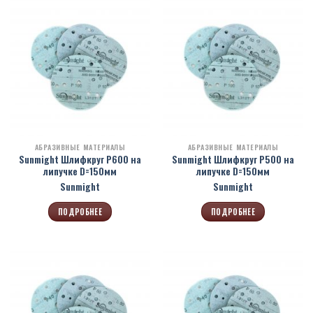
АБРАЗИВНЫЕ МАТЕРИАЛЫ
АБРАЗИВНЫЕ МАТЕРИАЛЫ
Sunmight Шлифкруг Р600 на
Sunmight Шлифкруг Р500 на
липучке D=150мм
липучке D=150мм
Sunmight
Sunmight
ПОДРОБНЕЕ
ПОДРОБНЕЕ