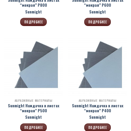
Sunmight Наждачка в листах
Sunmight Наждачка в листах
“мокрая” Р800
“мокрая” Р600
Sunmight
Sunmight
ПОДРОБНЕЕ
ПОДРОБНЕЕ
АБРАЗИВНЫЕ МАТЕРИАЛЫ
АБРАЗИВНЫЕ МАТЕРИАЛЫ
Sunmight Наждачка в листах
Sunmight Наждачка в листах
“мокрая” Р500
“мокрая” Р400
Sunmight
Sunmight
ПОДРОБНЕЕ
ПОДРОБНЕЕ