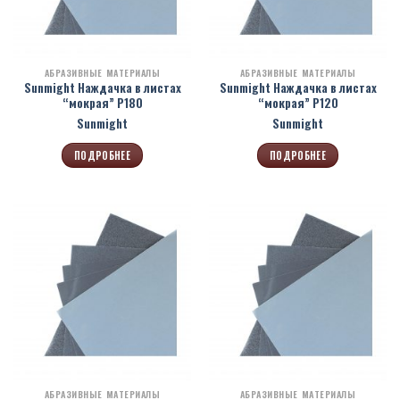
АБРАЗИВНЫЕ МАТЕРИАЛЫ
АБРАЗИВНЫЕ МАТЕРИАЛЫ
Sunmight Наждачка в листах
Sunmight Наждачка в листах
“мокрая” Р180
“мокрая” Р120
Sunmight
Sunmight
ПОДРОБНЕЕ
ПОДРОБНЕЕ
АБРАЗИВНЫЕ МАТЕРИАЛЫ
АБРАЗИВНЫЕ МАТЕРИАЛЫ