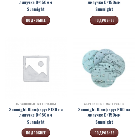
липучке D=150мм
липучке D=150мм
Sunmight
Sunmight
ПОДРОБНЕЕ
ПОДРОБНЕЕ
АБРАЗИВНЫЕ МАТЕРИАЛЫ
АБРАЗИВНЫЕ МАТЕРИАЛЫ
Sunmight Шлифкруг Р180 на
Sunmight Шлифкруг Р60 на
липучке D=150мм
липучке D=150мм
Sunmight
Sunmight
ПОДРОБНЕЕ
ПОДРОБНЕЕ