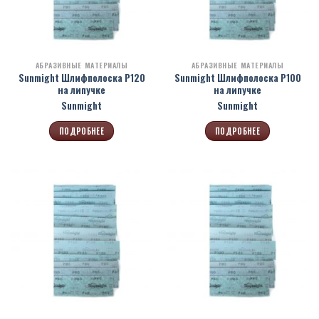
АБРАЗИВНЫЕ МАТЕРИАЛЫ
АБРАЗИВНЫЕ МАТЕРИАЛЫ
Sunmight Шлифполоска Р120
Sunmight Шлифполоска Р100
на липучке
на липучке
Sunmight
Sunmight
ПОДРОБНЕЕ
ПОДРОБНЕЕ