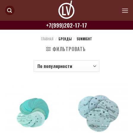
Skip
to
content
+7(999)202-17-17
ГЛАВНАЯ
/
БРЕНДЫ
/
SUNMIGHT
ФИЛЬТРОВАТЬ