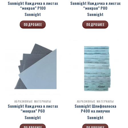
Sunmight Наждачка в листах
Sunmight Наждачка в листах
“мокрая” Р100
“мокрая” Р80
Sunmight
Sunmight
ПОДРОБНЕЕ
ПОДРОБНЕЕ
АБРАЗИВНЫЕ МАТЕРИАЛЫ
АБРАЗИВНЫЕ МАТЕРИАЛЫ
Sunmight Наждачка в листах
Sunmight Шлифполоска
“мокрая” Р60
Р400 на липучке
Sunmight
Sunmight
ПОДРОБНЕЕ
ПОДРОБНЕЕ