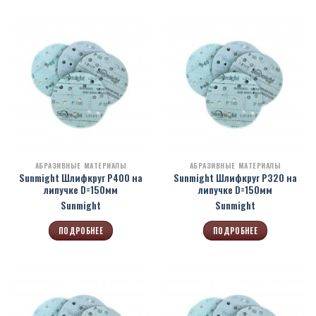
АБРАЗИВНЫЕ МАТЕРИАЛЫ
АБРАЗИВНЫЕ МАТЕРИАЛЫ
Sunmight Шлифкруг Р400 на
Sunmight Шлифкруг Р320 на
липучке D=150мм
липучке D=150мм
Sunmight
Sunmight
ПОДРОБНЕЕ
ПОДРОБНЕЕ