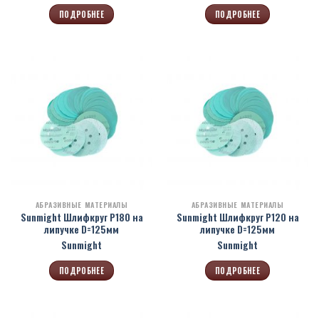
ПОДРОБНЕЕ
ПОДРОБНЕЕ
АБРАЗИВНЫЕ МАТЕРИАЛЫ
АБРАЗИВНЫЕ МАТЕРИАЛЫ
Sunmight Шлифкруг Р180 на
Sunmight Шлифкруг Р120 на
липучке D=125мм
липучке D=125мм
Sunmight
Sunmight
ПОДРОБНЕЕ
ПОДРОБНЕЕ