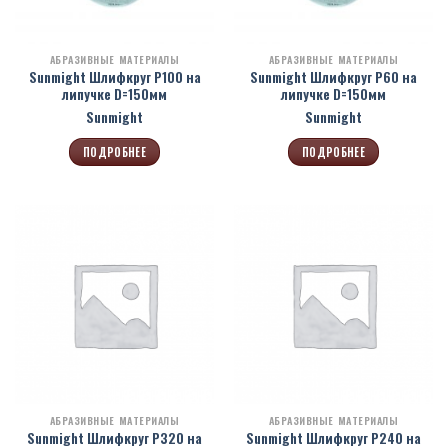
АБРАЗИВНЫЕ МАТЕРИАЛЫ
АБРАЗИВНЫЕ МАТЕРИАЛЫ
Sunmight Шлифкруг Р100 на
Sunmight Шлифкруг Р60 на
липучке D=150мм
липучке D=150мм
Sunmight
Sunmight
ПОДРОБНЕЕ
ПОДРОБНЕЕ
АБРАЗИВНЫЕ МАТЕРИАЛЫ
АБРАЗИВНЫЕ МАТЕРИАЛЫ
Sunmight Шлифкруг Р320 на
Sunmight Шлифкруг Р240 на