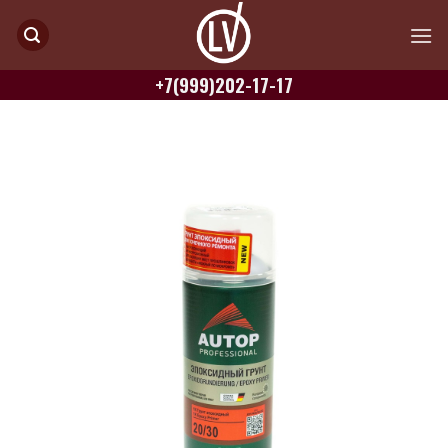
Skip
to
content
+7(999)202-17-17