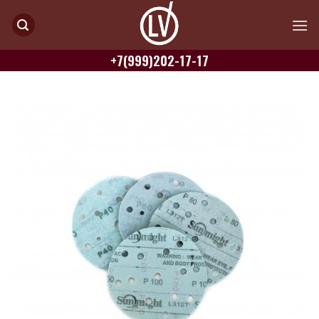
Skip
to
content
+7(999)202-17-17